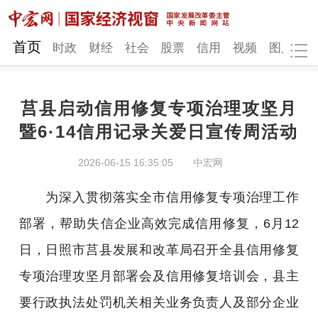
网站地图
首页
时政
财经
社会
股票
信用
视频
图片
品
莒县启动信用修复专项治理攻坚月
时政
财经
社会
股票
暨6·14信用记录关爱日宣传周活动
信用
视频
图片
品牌
2026-06-15 16:35:05
中宏网
发改动态
中宏研究
营商环境
新质生产力
为深入贯彻落实全市信用修复专项治理工作
地方发展
部署，帮助失信企业高效完成信用修复，6月12
日，日照市莒县发展和改革局召开全县信用修复
专项治理攻坚月部署会及信用修复培训会，县主
要行政执法处罚机关相关业务负责人及部分企业