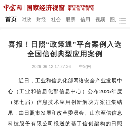
网站地图
首页
时政
财经
社会
股票
信用
视频
图片
品
喜报！日照“政策通”平台案例入选
时政
财经
社会
股票
全国信创典型应用案例
信用
视频
图片
品牌
2026-06-12 17:27:36
中宏网
发改动态
中宏研究
营商环境
新质生产力
近日，工业和信息化部网络安全产业发展中
地方发展
心（工业和信息化部信息中心）公布2025年度
（第七届）信息技术应用创新解决方案征集结
果，由日照市发展和改革委员会、山东至信信息
科技股份有限公司报送的基于信创架构的日照