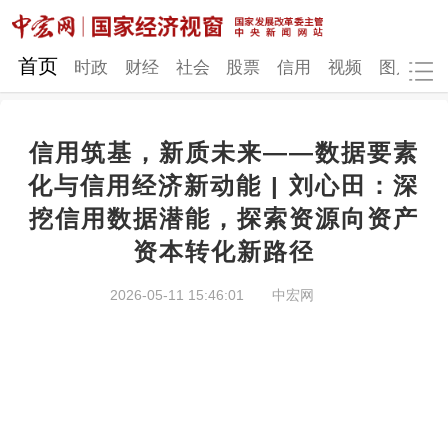
网站地图
首页
时政
财经
社会
股票
信用
视频
图片
品
信用筑基，新质未来——数据要素
时政
财经
社会
股票
化与信用经济新动能 | 刘心田：深
挖信用数据潜能，探索资源向资产
信用
视频
图片
品牌
资本转化新路径
发改动态
中宏研究
营商环境
新质生产力
2026-05-11 15:46:01
中宏网
地方发展