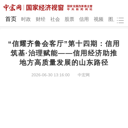
网站地图
首页
时政
财经
社会
股票
信用
视频
图片
品
“信耀齐鲁会客厅”第十四期：信用
时政
财经
社会
股票
筑基·治理赋能——信用经济助推
地方高质量发展的山东路径
信用
视频
图片
品牌
发改动态
中宏研究
营商环境
新质生产力
2026-06-30 13:16:00
中宏网
地方发展