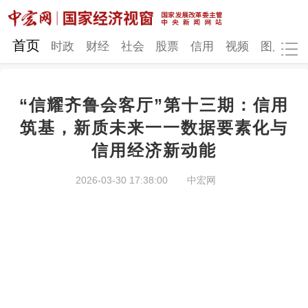
网站地图
首页
时政
财经
社会
股票
信用
视频
图片
品
“信耀齐鲁会客厅”第十三期：信用
时政
财经
社会
股票
筑基，新质未来一一数据要素化与
信用经济新动能
信用
视频
图片
品牌
发改动态
中宏研究
营商环境
新质生产力
2026-03-30 17:38:00
中宏网
地方发展