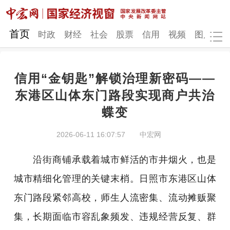
网站地图
首页
时政
财经
社会
股票
信用
视频
图片
品
信用“金钥匙”解锁治理新密码——
时政
财经
社会
股票
东港区山体东门路段实现商户共治
蝶变
信用
视频
图片
品牌
发改动态
中宏研究
营商环境
新质生产力
2026-06-11 16:07:57
中宏网
地方发展
沿街商铺承载着城市鲜活的市井烟火，也是
城市精细化管理的关键末梢。日照市东港区山体
东门路段紧邻高校，师生人流密集、流动摊贩聚
集，长期面临市容乱象频发、违规经营反复、群