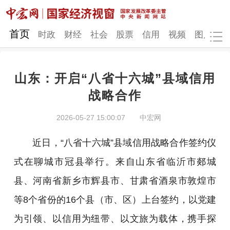
网站地图
首页
时政
财经
社会
股票
信用
视频
图片
品
山东：开启“八省十六城”县域信用
时政
财经
社会
股票
战略合作
信用
视频
图片
品牌
2026-05-27 15:00:07
中宏网
发改动态
中宏研究
营商环境
新质生产力
近日，“八省十六城”县域信用战略合作签约仪
地方发展
式在聊城市冠县举行。来自山东省临沂市郯城
县、河南省新乡市辉县市、甘肃省酒泉市敦煌市
等8个省份的16个县（市、区）上台签约，以党建
为引领、以信用为纽带、以文旅为载体，携手探